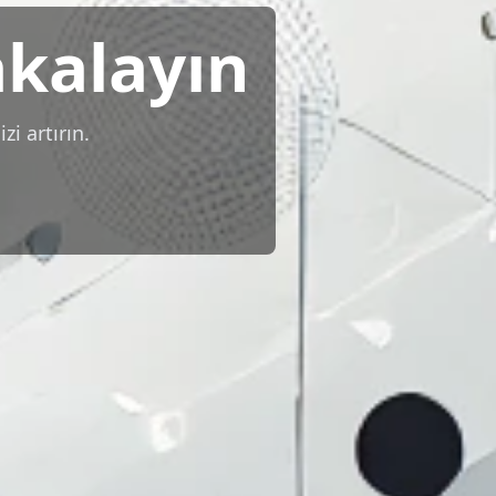
akalayın
zi artırın.